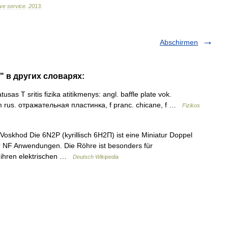
ive
service
.
2013
.
Abschirmen
" в других словарях:
tusas T sritis fizika atitikmenys: angl. baffle plate vok.
m, m rus. отражательная пластинка, f pranc. chicane, f …
Fizikos
oskhod Die 6N2P (kyrillisch 6H2П) ist eine Miniatur Doppel
für NF Anwendungen. Die Röhre ist besonders für
 ihren elektrischen …
Deutsch Wikipedia