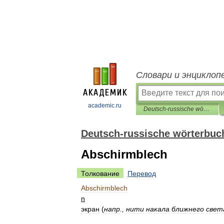
Словари и энциклоп
academic.ru
Deutsch-russische wörterbuch der automobil-und automotive service
Deutsch-russische wörterbuch
Abschirmblech
Толкование
Перевод
Abschirmblech
n
экран
(
напр
.,
нити
накала
ближнего
свет