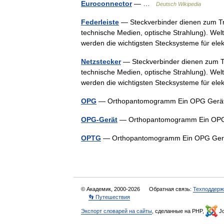
Euroconnector
— …
Deutsch Wikipedia
Federleiste
— Steckverbinder dienen zum Tr
technische Medien, optische Strahlung). Weltw
werden die wichtigsten Stecksysteme für e
Netzstecker
— Steckverbinder dienen zum Tr
technische Medien, optische Strahlung). Weltw
werden die wichtigsten Stecksysteme für e
OPG
— Orthopantomogramm Ein OPG Gerät 
OPG-Gerät
— Orthopantomogramm Ein OPG 
OPTG
— Orthopantomogramm Ein OPG Gerät
© Академик, 2000-2026
Обратная связь:
Техподдерж
👣 Путешествия
Экспорт словарей на сайты
, сделанные на PHP,
Jo