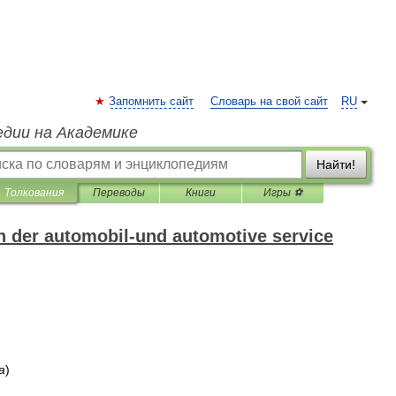
Запомнить сайт
Словарь на свой сайт
RU
едии на Академике
Найти!
Толкования
Переводы
Книги
Игры ⚽
 der automobil-und automotive service
а
)