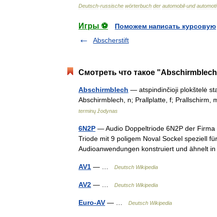
Deutsch
-
russische
wörterbuch
der
automobil
-
und
automot
Игры ⚽
Поможем написать курсовую
Abscherstift
Смотреть что такое "Abschirmblech
Abschirmblech
— atspindinčioji plokštelė sta
Abschirmblech, n; Prallplatte, f; Prallschir
terminų žodynas
6N2P
— Audio Doppeltriode 6N2P der Firma V
Triode mit 9 poligem Noval Sockel speziell 
Audioanwendungen konstruiert und ähnelt in
AV1
— …
Deutsch Wikipedia
AV2
— …
Deutsch Wikipedia
Euro-AV
— …
Deutsch Wikipedia